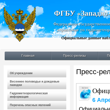
ФГБУ «Западно
Федеральное государственно
управление по гидрометео
Официальные данные набл
Главная
Пресс-релизы
П
Пресс-ре
Об учреждении
Весеннее половодье и дождевые
паводки
Офици
Гидрометеорологическая
информация
6 Апр
Перечень опасных явлений
Официальны