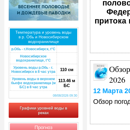
полово
Федер
притока 
Температура и уровень воды
в р. Обь и Новосибирском
водохранилище
р.Обь - г.Новосибирск, t°C
Новосибирское
водохранилище, t°C
Обзор
Уровень воды р.Обь - г.
110 см
Новосибирск в 8 час утра
2026
Уровень воды в верхнем
113.46 м
бьефе водохранилища (м
БС
БС) в 8 час утра
12 Марта 2
08/08/2026 09:30
Обзор погод
Графики уровней воды в
реках
Прогноз