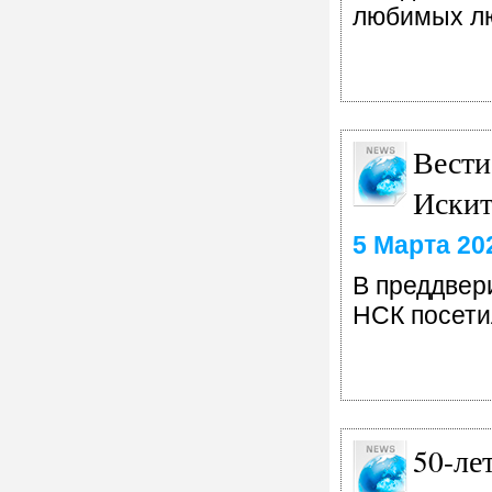
любимых л
Вести
Искит
5 Марта 20
В преддвер
НСК посети
50-ле