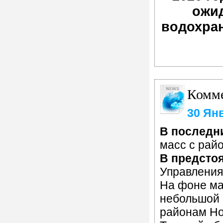
ожи
водохран
Комме
30 Ян
В последн
масс с рай
В предсто
Управления
На фоне ма
небольшой 
районам Но