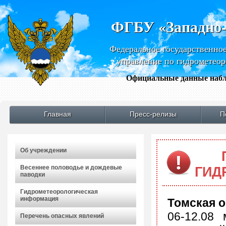
ФГБУ «Западно
Федеральное государственно
управление по гидрометео
Официальные данные набл
Главная
Пресс-релизы
П
Об учреждении
Весеннее половодье и дождевые
ГИД
паводки
Гидрометеорологическая
информация
Томская 
06-12.08
Перечень опасных явлений