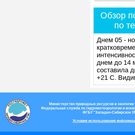
Обзор п
по т
Днем 05 - н
кратковрем
интенсивнос
днем до 14 
составила д
+21 С. Види
Министерство природных ресурсов и экологии
Федеральная служба по гидрометеорологии и мон
ФГБУ "Западно-Сибирское 
Условия использования информац