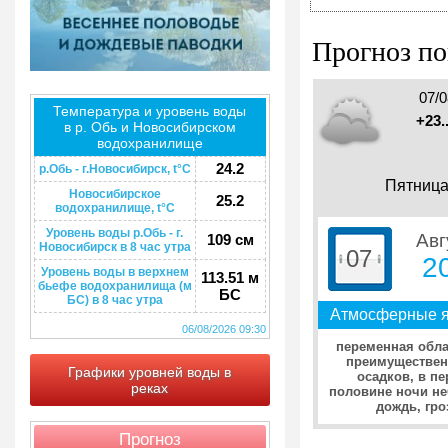
Прогноз по
07/
Температура и уровень воды
+23.
в р. Обь и Новосибирском
водохранилище
24.2
р.Обь - г.Новосибирск, t°C
Пятниц
Новосибирское
25.2
водохранилище, t°C
Уровень воды р.Обь - г.
Авг
109 см
Новосибирск в 8 час утра
07
2
Уровень воды в верхнем
113.51 м
бьефе водохранилища (м
БС
БС) в 8 час утра
Атмосферные 
06/08/2026 09:30
переменная обла
преимуществен
Графики уровней воды в
осадков, в п
реках
половине ночи н
дождь, гро
Прогноз