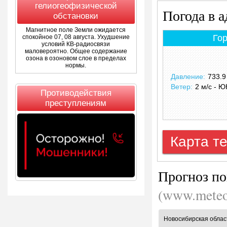
гелиогеофизической
Погода в 
обстановки
Магнитное поле Земли ожидается
Кемерово
Го
спокойное 07, 08 августа. Ухудшение
условий КВ-радиосвязи
маловероятно. Общее содержание
+ 18.3 °C
озона в озоновом слое в пределах
нормы.
Давление:
742.4 мм.р.ст.
Давление:
733.9
Ветер:
1 м/с - ЗЮЗ
Ветер:
2 м/с - 
Противодействия
Станция:
Кемерово
преступлениям
Данные за
07/08/2026 01:00
Карта т
Прогноз п
(www.meteo
Новосибирская облас