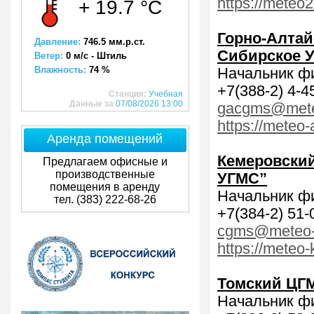
https://meteo2
+ 19.7 °C
Горно-Алта
Давление:
746.5 мм.р.ст.
Сибирское 
Ветер:
0 м/с - Штиль
Влажность:
74 %
Начальник ф
+7(388-2) 4-4
Станция:
Учебная
Данные за
07/08/2026 13:00
gacgms@meteo
https://meteo-a
Аренда помещений
Кемеровски
Предлагаем офисные и
производственные
УГМС”
помещения в аренду
Начальник фи
тел. (383) 222-68-26
+7(384-2) 51-
cgms@meteo-
https://meteo
Томский ЦГ
Начальник ф