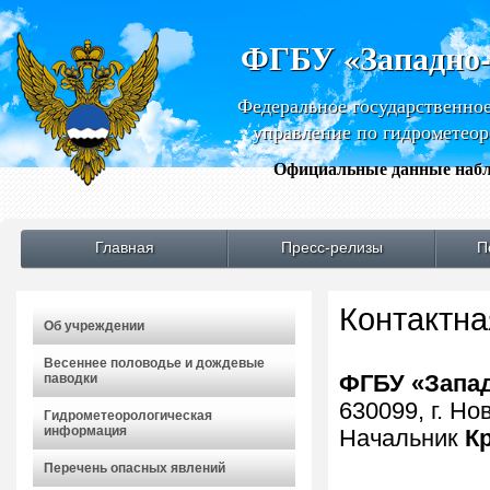
ФГБУ «Западно
Федеральное государственно
управление по гидрометео
Официальные данные набл
Главная
Пресс-релизы
П
Контактн
Об учреждении
Весеннее половодье и дождевые
паводки
ФГБУ «Запа
630099, г. Но
Гидрометеорологическая
информация
Начальник
К
Перечень опасных явлений