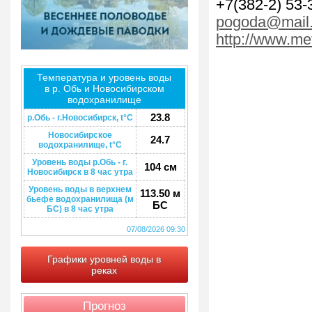
+7(382-2) 53-
pogoda@mail.
http://www.me
Температура и уровень воды
в р. Обь и Новосибирском
водохранилище
23.8
р.Обь - г.Новосибирск, t°C
Новосибирское
24.7
водохранилище, t°C
Уровень воды р.Обь - г.
104 см
Новосибирск в 8 час утра
Уровень воды в верхнем
113.50 м
бьефе водохранилища (м
БС
БС) в 8 час утра
07/08/2026 09:30
Графики уровней воды в
реках
Прогноз