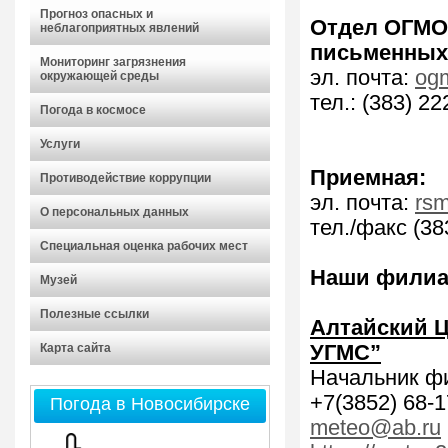
Прогноз опасных и
Отдел ОГМО
неблагоприятных явлений
письменных с
Мониторинг загрязнения
эл. почта:
og
окружающей среды
тел.: (383) 22
Погода в космосе
Услуги
Приемная:
Противодействие коррупции
эл. почта:
rs
О персональных данных
тел./факс (38
Специальная оценка рабочих мест
Наши фили
Музей
Полезные ссылки
Алтайский 
Карта сайта
УГМС”
Начальник ф
+7(3852) 68-1
Погода в Новосибирске
meteo@ab.ru