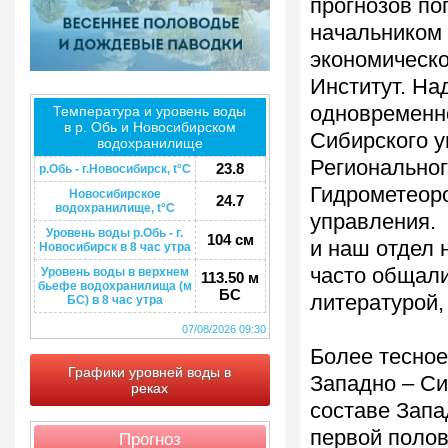
прогнозов по
начальником 
экономическо
Институт. На
одновременн
Температура и уровень воды
в р. Обь и Новосибирском
Сибирского 
водохранилище
Региональног
23.8
р.Обь - г.Новосибирск, t°C
Гидрометеоро
Новосибирское
24.7
водохранилище, t°C
управления.
Уровень воды р.Обь - г.
104 см
и наш отдел 
Новосибирск в 8 час утра
часто общали
Уровень воды в верхнем
113.50 м
бьефе водохранилища (м
БС
литературой,
БС) в 8 час утра
07/08/2026 09:30
Более тесно
Графики уровней воды в
Западно – Си
реках
составе Зап
первой полов
Прогноз