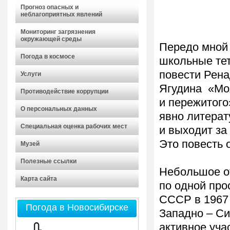
Прогноз опасных и
неблагоприятных явлений
Мониторинг загрязнения
окружающей среды
Передо мной 
Погода в космосе
школьные тет
повести Рен
Услуги
Ягудина «Моя
Противодействие коррупции
и пережитого
О персональных данных
явно литера
Специальная оценка рабочих мест
и выходит за
Это повесть 
Музей
Полезные ссылки
Небольшое от
Карта сайта
по одной про
СССР в 1967 
Погода в Новосибирске
Западно – Си
активное уча