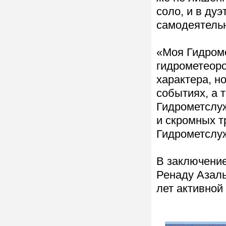
соло, и в ду
самодеятельн
«Моя Гидром
гидрометеоро
характера, н
событиях, а 
Гидрометслу
и скромных т
Гидрометслуж
В заключени
Ренаду Азаль
лет активной