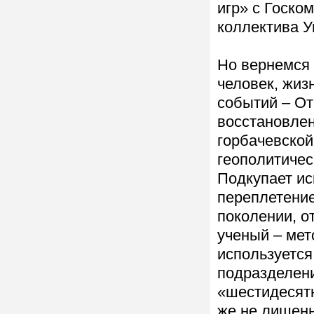
игр» с Госко
коллектива У
Но вернемся 
человек, жиз
событий – От
восстановлен
горбачевской
геополитичес
Подкупает ис
переплетение
поколении, о
ученый – мет
используется
подразделени
«шестидесятн
же не лишенн