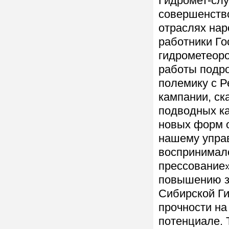
Гидромет-сл
совершенств
отраслях нар
работники Го
гидрометеоро
работы подро
полемику с Р
кампании, ск
подводных ка
новых форм о
нашему управ
воспринимало
прессование»
повышению з
Сибирской Ги
прочности на
потенциале. 