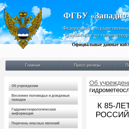
ФГБУ «Западно
Федеральное государственно
управление по гидрометео
Официальные данные набл
Главная
Пресс-релизы
П
Об учрежден
Об учреждении
гидрометеосл
Весеннее половодье и дождевые
паводки
К 85-Л
Гидрометеорологическая
РОССИЙ
информация
Перечень опасных явлений