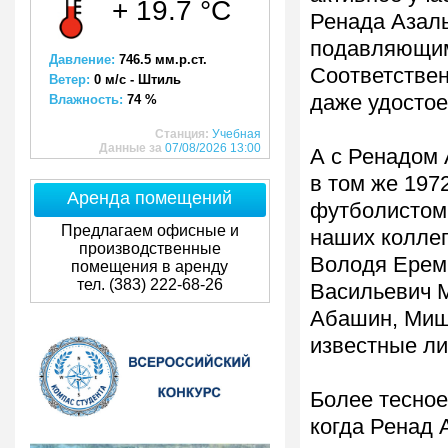
+ 19.7 °C
Ренада Азаль
подавляющим
Давление:
746.5 мм.р.ст.
Соответствен
Ветер:
0 м/с - Штиль
даже удостое
Влажность:
74 %
Станция:
Учебная
Данные за
07/08/2026 13:00
А с Ренадом 
в том же 197
Аренда помещений
футболистом 
Предлагаем офисные и
наших коллег
производственные
Володя Ереми
помещения в аренду
тел. (383) 222-68-26
Васильевич 
Абашин, Миша
известные ли
Более тесное
когда Ренад 