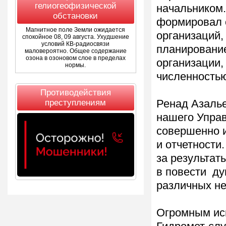
гелиогеофизической
начальником.
обстановки
формировал 
Магнитное поле Земли ожидается
организаций,
спокойное 08, 09 августа. Ухудшение
условий КВ-радиосвязи
планирование
маловероятно. Общее содержание
озона в озоновом слое в пределах
организации,
нормы.
численностью
Противодействия
преступлениям
Ренад Азалье
нашего Управ
совершенно и
и отчетности
за результат
в повести ду
различных не
Огромным ис