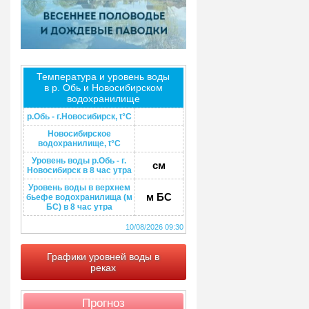
Температура и уровень воды
в р. Обь и Новосибирском
водохранилище
р.Обь - г.Новосибирск, t°C
Новосибирское
водохранилище, t°C
Уровень воды р.Обь - г.
см
Новосибирск в 8 час утра
Уровень воды в верхнем
м БС
бьефе водохранилища (м
БС) в 8 час утра
10/08/2026 09:30
Графики уровней воды в
реках
Прогноз