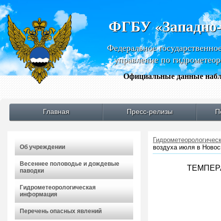
ФГБУ «Западно
Федеральное государственно
управление по гидрометео
Официальные данные набл
Главная
Пресс-релизы
П
Гидрометеорологичес
Об учреждении
воздуха июля в Новос
Весеннее половодье и дождевые
ТЕМПЕРА
паводки
Гидрометеорологическая
информация
Перечень опасных явлений