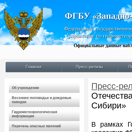
ФГБУ «Западно
Федеральное государственно
управление по гидрометео
Официальные данные набл
Главная
Пресс-релизы
П
Пресс-ре
Об учреждении
Отечеств
Весеннее половодье и дождевые
паводки
Сибири»
Гидрометеорологическая
информация
В рамках Г
Перечень опасных явлений