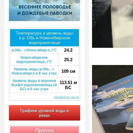
Температура и уровень воды
в р. Обь и Новосибирском
водохранилище
24.2
р.Обь - г.Новосибирск, t°C
Новосибирское
25.2
водохранилище, t°C
Уровень воды р.Обь - г.
109 см
Новосибирск в 8 час утра
Уровень воды в верхнем
113.51 м
бьефе водохранилища (м
БС
БС) в 8 час утра
06/08/2026 09:30
Графики уровней воды в
реках
Прогноз