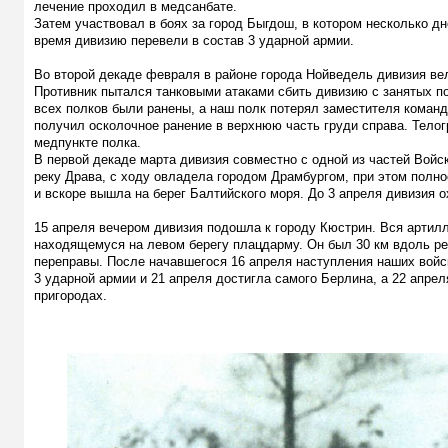
лечение проходил в медсанбате.
Затем участвовал в боях за город Быгдош, в котором несколько д
время дивизию перевели в состав 3 ударной армии.
Во второй декаде февраля в районе города Нойведель дивизия ве
Противник пытался танковыми атаками сбить дивизию с занятых п
всех полков были ранены, а наш полк потерял заместителя команд
получил осколочное ранение в верхнюю часть груди справа. Телог
медпункте полка.
В первой декаде марта дивизия совместно с одной из частей Вой
реку Драва, с ходу овладела городом Драмбургом, при этом полн
и вскоре вышла на берег Балтийского моря. До 3 апреля дивизия 
15 апреля вечером дивизия подошла к городу Кюстрин. Вся артил
находящемуся на левом берегу плацдарму. Он был 30 км вдоль рек
переправы. После начавшегося 16 апреля наступления наших войс
3 ударной армии и 21 апреля достигла самого Берлина, а 22 апрел
пригородах.