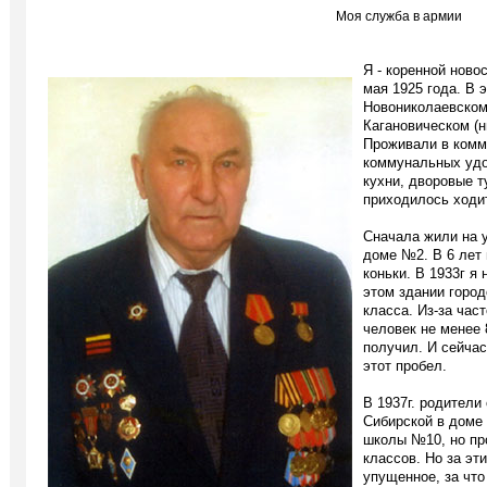
Моя служба в армии
Я - коренной ново
мая 1925 года. В 
Новониколаевском
Кагановическом (
Проживали в комм
коммунальных удо
кухни, дворовые т
приходилось ходит
Сначала жили на у
доме №2. В 6 лет 
коньки. В 1933г я
этом здании город
класса. Из-за час
человек не менее 
получил. И сейча
этот пробел.
В 1937г. родители
Сибирской в доме 
школы №10, но про
классов. Но за эт
упущенное, за чт