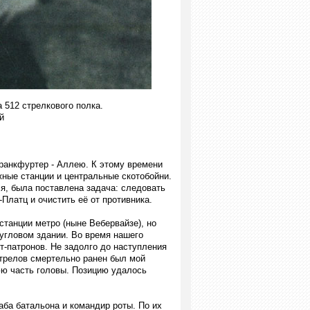
 512 стрелкового полка.
й
ранкфуртер - Аллею. К этому времени
жные станции и центральные скотобойни.
я, была поставлена задача: следовать
Платц и очистить её от противника.
станции метро (ныне Вебервайзе), но
 угловом здании. Во время нашего
-патронов. Не задолго до наступления
трелов смертельно ранен был мой
юю часть головы. Позицию удалось
ба батальона и командир роты. По их