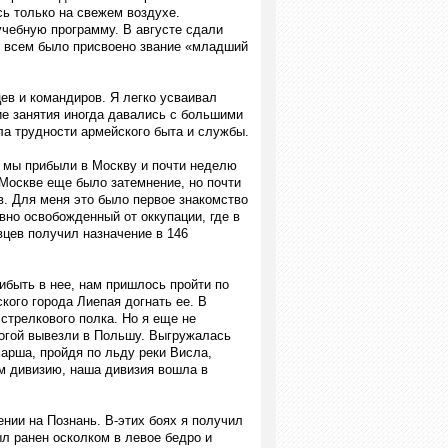
сь только на свежем воздухе.
учебную программу. В августе сдали
ы всем было присвоено звание «младший
ев и командиров. Я легко усваивал
ие занятия иногда давались с большими
а трудности армейского быта и службы.
 мы прибыли в Москву и почти неделю
 Москве еще было затемнение, но почти
. Для меня это было первое знакомство
вно освобожденный от оккупации, где в
вцев получил назначение в 146
ибыть в нее, нам пришлось пройти по
кого города Лиепая догнать ее. В
стрелкового полка. Но я еще не
рогой вывезли в Польшу. Выгружалась
марша, пройдя по льду реки Висла,
м дивизию, наша дивизия вошла в
нии на Познань. В-этих боях я получил
ыл ранен осколком в левое бедро и