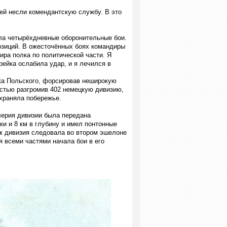
ней несли комендантскую службу. В это
ла четырёхдневные оборонительные бои.
озиций. В ожесточённых боях командиры
ира полка по политической части. Я
рейка ослабила удар, и я лечился в
ска Польского, форсировав неширокую
остью разгромив 402 немецкую дивизию,
охраняла побережье.
лерия дивизии была передана
и и 8 км в глубину и имел понтонные
к дивизия следовала во втором эшелоне
я всеми частями начала бои в его