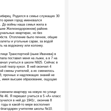
сибирец. Родился в семье служащих 30
это время город именовался
. До войны наша семья жила в
ныне Железнодорожном) районе.
унальных квартирах, но без
бств. Отопление было печное, общие
уалеты и угольные сараи, за водой
ь на водокачку или колонку.
лице Транспортной (ныне Ивачева) в
папа поставил меня на лыжи, а в 7 на
 начал учиться в школе N925. Сейчас в
ской театр кукол. В ней окончил 4
той смены учителей, а их сменилось
8, прочных и надлежащих знаний не
с, имея высшее образование, ощущаю
 сменили квартиру на новую по улице
№ 46. Я перешел учиться в 5 «А» класс
учился в ней до 1941г., окончив 8
и годы в какой-то мере восполнил
о благодарен учителям школы №10.