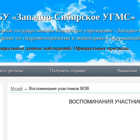
У «Западно-Сибирское УГМС»
льное государственное бюджетное учреждение «Западно
ление по гидрометеорологии и мониторингу окружающе
циальные данные наблюдений. Официальные прогнозы.
есс-релизы
Получить справку
Вакансии
Музей
→
Воспоминания участников ВОВ
ВОСПОМИНАНИЯ УЧАСТНИК