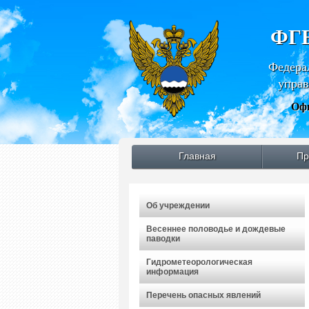
ФГБ
Федера
управ
Офи
Главная
Пр
Об учреждении
Весеннее половодье и дождевые
паводки
Гидрометеорологическая
информация
Перечень опасных явлений