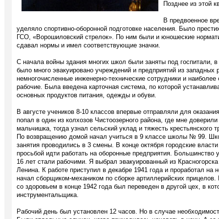
Позднее из этой к
В предвоенное вр
уделяло спортивно-оборонной подготовке населения. Было престиж
ГСО, «Ворошиловский стрелок». По ним были и юношеские нормати
сдавал нормы и имел соответствующие значки.
С начала войны здания многих школ были заняты под госпитали, в
было много эвакуировано учреждений и предприятий из западных 
немногочисленные инженерно-технические сотрудники и наиболее
рабочие. Была введена карточная система, по которой устанавлив
основных продуктов питания, одежды и обуви.
В августе учеников 8-10 классов впервые отправляли для оказани
попал в один из колхозов Чистоозерного района, где мне доверили 
мальчишка, тогда узнал сельский уклад и тяжесть крестьянского т
По возвращению домой начал учиться в 9 классе школы № 99. Шк
занятия проводились в 3 смены. В конце октября городские власт
просьбой идти работать на оборонные предприятия. Большинство у
16 лет стали рабочими. Я выбрал эвакуированный из Красногорск
Ленина. К работе приступил в декабре 1941 года и проработал на 
начал сборщиком-механиком по сборке артиллерийских прицелов. Р
со здоровьем в конце 1942 года был переведен в другой цех, в ко
инструментальщика.
Рабочий день был установлен 12 часов. Но в случае необходимост