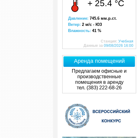
+ 25.4 °C
Давление:
745.6 мм.р.ст.
Ветер:
2 м/с - ЮЗ
Влажность:
41 %
Станция:
Учебная
Данные за
09/08/2026 16:00
Аренда помещений
Предлагаем офисные и
производственные
помещения в аренду
тел. (383) 222-68-26