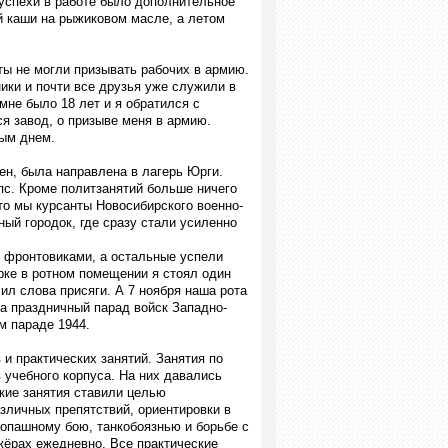
 успехи в работе было дополнительное
й каши на рыжиковом масле, а летом
ты не могли призывать рабочих в армию.
ики и почти все друзья уже служили в
мне было 18 лет и я обратился с
ся завод, о призыве меня в армию.
вым днем.
лен, была направлена в лагерь Юрги.
епс. Кроме политзанятий больше ничего
то мы курсанты Новосибирского военно-
ый городок, где сразу стали усиленно
 фронтовиками, а остальные успели
ерке в ротном помещении я стоял один
ил слова присяги. А 7 ноября наша рота
ла праздничный парад войск Западно-
м параде 1944.
и практических занятий. Занятия по
 учебного корпуса. На них давались
кие занятия ставили целью
зличных препятствий, ориентировки в
копашному бою, танкобоязнью и борьбе с
жёрах ежедневно. Все практические