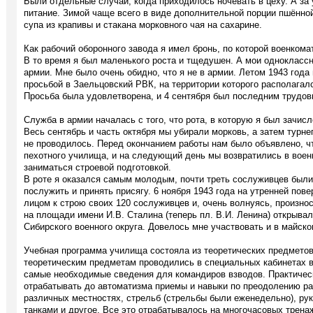
Были отдельные случаи, когда приходилось ночевать в цеху. А за
питание. Зимой чаще всего в виде дополнительной порции пшённо
супа из крапивы и стакана морковного чая на сахарине.
Как рабочий оборонного завода я имел бронь, по которой военкома
В то время я был маленького роста и тщедушен. А мои одноклассн
армии. Мне было очень обидно, что я не в армии. Летом 1943 года 
просьбой в Заельцовский РВК, на территории которого располагал
Просьба была удовлетворена, и 4 сентября был последним трудо
Служба в армии началась с того, что рота, в которую я был зачис
Весь сентябрь и часть октября мы убирали морковь, а затем турн
не проводилось. Перед окончанием работы нам было объявлено, ч
пехотного училища, и на следующий день мы возвратились в военн
заниматься строевой подготовкой.
В роте я оказался самым молодым, почти треть сослуживцев были
послужить и принять присягу. 6 ноября 1943 года на утренней пов
лицом к строю своих 120 сослуживцев и, очень волнуясь, произнос
на площади имени И.В. Сталина (теперь пл. В.И. Ленина) открыва
Сибирского военного округа. Довелось мне участвовать и в майско
Учебная программа училища состояла из теоретических предметов 
теоретическим предметам проводились в специальных кабинетах в
самые необходимые сведения для командиров взводов. Практичес
отрабатывать до автоматизма приемы и навыки по преодолению ра
различных местностях, стрельб (стрельбы были еженедельно), ру
танками и другое. Все это отрабатывалось на многочасовых трена