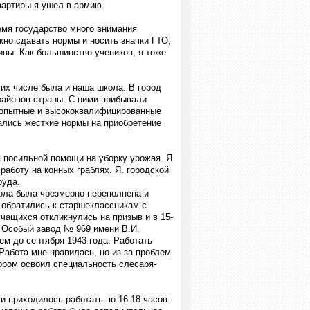
вартиры я ушел в армию.
емя государство много внимания
но сдавать нормы и носить значки ГТО,
вы. Как большинство учеников, я тоже
 их числе была и наша школа. В город
районов страны. С ними прибывали
 опытные и высококвалифицированные
ались жесткие нормы на приобретение
я посильной помощи на уборку урожая. Я
работу на конных граблях. Я, городской
руда.
ола была чрезмерно переполнена и
и обратились к старшеклассникам с
чащихся откликнулись на призыв и в 15-
а Особый завод № 969 имени В.И.
нем до сентября 1943 года. Работать
абота мне нравилась, но из-за проблем
тором освоил специальность слесаря-
и приходилось работать по 16-18 часов.