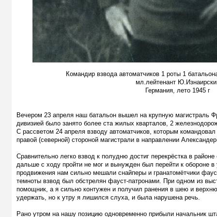
Командир взвода автоматчиков 1 роты 1 батальона
мл.лейтенант Ю.Изнаирски
Германия, лето 1945 г
Вечером 23 апреля наш батальон вышел на крупную магистраль Ф
дивизией было занято более ста жилых кварталов, 2 железнодоро
С рассветом 24 апреля взводу автоматчиков, которым командовал 
правой (северной) стороной магистрали в направлении Александер-
Сравнительно легко взвод к полудню достиг перекрёстка в районе 
дальше с ходу пройти не мог и вынужден был перейти к обороне в
продвижения нам сильно мешали снайперы и гранатомётчики фауст
темноты взвод был обстрелян фауст-патронами. При одном из выс
помощник, а я сильно контужен и получил ранения в шею и верхн
удержать, но к утру я лишился слуха, и была нарушена речь.
Рано утром на нашу позицию одновременно прибыли начальник шта