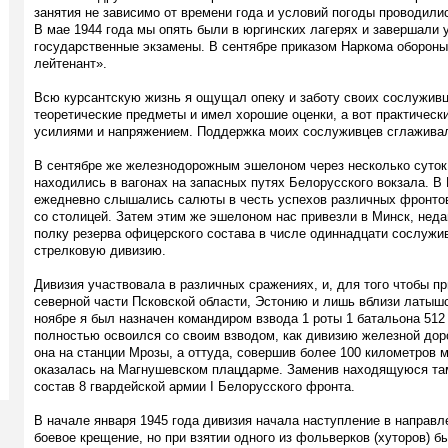
занятия не зависимо от времени года и условий погоды проводили
В мае 1944 года мы опять были в юргинских лагерях и завершали 
государственные экзамены. В сентябре приказом Наркома оборон
лейтенант».
Всю курсантскую жизнь я ощущал опеку и заботу своих сослуживц
теоретические предметы и имел хорошие оценки, а вот практическ
усилиями и напряжением. Поддержка моих сослуживцев сглаживал
В сентябре же железнодорожным эшелоном через несколько суток
находились в вагонах на запасных путях Белорусского вокзала. В
ежедневно слышались салюты в честь успехов различных фронтов
со столицей. Затем этим же эшелоном нас привезли в Минск, неда
полку резерва офицерского состава в числе одиннадцати сослужи
стрелковую дивизию.
Дивизия участвовала в различных сражениях, и, для того чтобы пр
северной части Псковской области, Эстонию и лишь вблизи латышс
ноябре я был назначен командиром взвода 1 роты 1 батальона 512 
полностью освоился со своим взводом, как дивизию железной до
она на станции Мрозы, а оттуда, совершив более 100 километров 
оказалась на Магнушевском плацдарме. Заменив находящуюся та
состав 8 гвардейской армии I Белорусского фронта.
В начале января 1945 года дивизия начала наступление в направле
боевое крещение, но при взятии одного из фольверков (хуторов) б