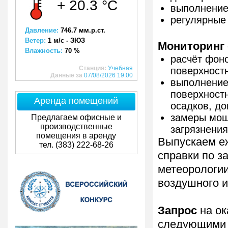
+ 20.3 °C
выполнение
регулярные
Давление:
746.7 мм.р.ст.
Ветер:
1 м/с - ЗЮЗ
Мониторинг
Влажность:
70 %
расчёт фон
Станция:
Учебная
поверхност
Данные за
07/08/2026 19:00
выполнение
поверхност
Аренда помещений
осадков, до
замеры мощ
Предлагаем офисные и
производственные
загрязнения
помещения в аренду
Выпускаем е
тел. (383) 222-68-26
справки по 
метеорологии
воздушного и
Запрос
на ок
следующими 