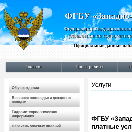
ФГБУ «Западно
Федеральное государственно
управление по гидрометео
Официальные данные набл
Главная
Пресс-релизы
П
Услуги
Об учреждении
Весеннее половодье и дождевые
паводки
Гидрометеорологическая
информация
ФГБУ «Запа
платные усл
Перечень опасных явлений