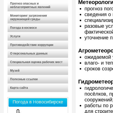
Метеорологи
Прогноз опасных и
неблагоприятных явлений
прогноз пого
сведения о 
Мониторинг загрязнения
окружающей среды
специализи
разовые усл
Погода в космосе
фактическо
Услуги
уточнение п
Противодействие коррупции
Агрометеоро
О персональных данных
ожидаемой 
влаго- и те
Специальная оценка рабочих мест
сроков созр
Музей
Полезные ссылки
Гидрометеор
гидрологиче
Карта сайта
посёлков, 
сооружений
Погода в Новосибирске
работы по р
для строите