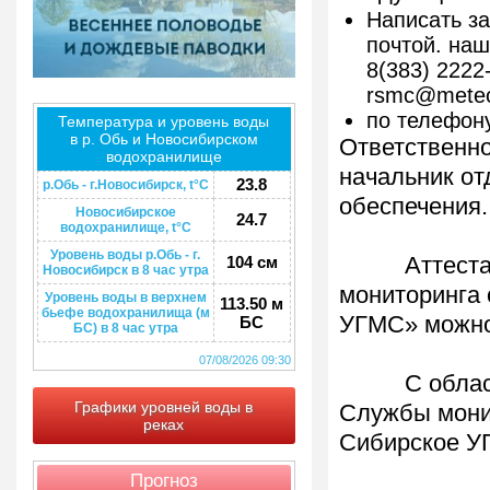
Написать з
почтой. наш
8(383) 2222
rsmc@meteo
по телефону
Температура и уровень воды
в р. Обь и Новосибирском
Ответственно
водохранилище
начальник от
23.8
р.Обь - г.Новосибирск, t°C
обеспечения.
Новосибирское
24.7
водохранилище, t°C
Уровень воды р.Обь - г.
104 см
Аттестат а
Новосибирск в 8 час утра
мониторинга
Уровень воды в верхнем
113.50 м
бьефе водохранилища (м
УГМС» можно
БС
БС) в 8 час утра
07/08/2026 09:30
С областью
Графики уровней воды в
Службы мони
реках
Сибирское У
Прогноз