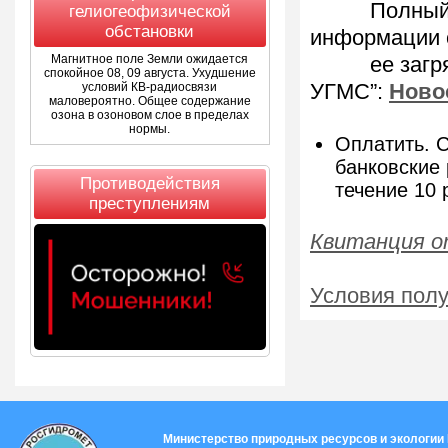
Полный прей
гелиогеофизической
обстановки
информации 
Магнитное поле Земли ожидается
ее загрязн
спокойное 08, 09 августа. Ухудшение
условий КВ-радиосвязи
УГМС”:
Ново
маловероятно. Общее содержание
озона в озоновом слое в пределах
нормы.
Оплатить. С
банковские 
Противодействия
течение 10 
преступлениям
Квитанция on
Условия полу
Министерство природных ресурсов и экологии