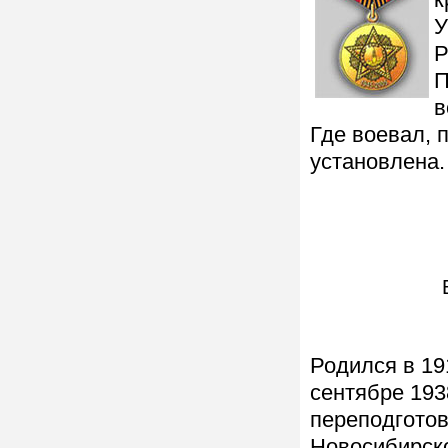
к
У
Р
П
в
Где воевал, 
установлена.
Родился в 191
сентябре 193
переподготов
Новосибирск