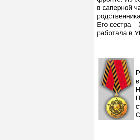
в саперной ч
родственника
Его сестра –
работала в 
Р
в
Н
П
с
С