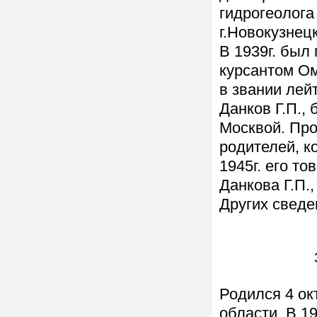
гидрогеолога
г.Новокузнец
В 1939г. был
курсантом Ом
в звании лей
Данков Г.П.,
Москвой. Про
родителей, к
1945г. его т
Данкова Г.П.
Других сведен
Родился 4 ок
области. В 19