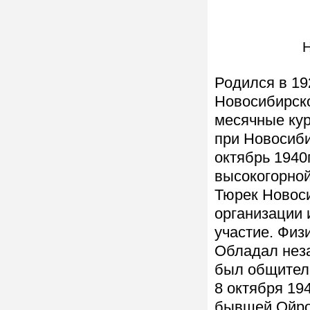
Родился в 192
Новосибирско
месячные ку
при Новосиби
октябрь 1940
высокогорной
Тюрек Новос
организации 
участие. Физ
Обладал неза
был общителе
8 октября 19
бывшей Ойрот