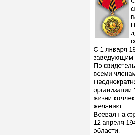
О
с
г
Н
д
с
С 1 января 1
заведующим 
По свидетель
всеми члена
Неоднократн
организации 
жизни коллек
желанию.
Воевал на фр
12 апреля 19
области.