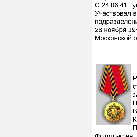
С 24.06.41г.
Участвовал в
подразделени
28 ноября 19
Московской о
Р
с
з
Н
В
К
П
Фотография, 