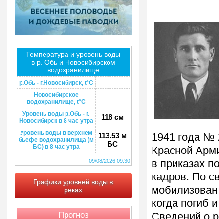
Температура и уровень воды
в р. Обь и Новосибирском
водохранилище
р.Обь - г.Новосибирск, t°C
Новосибирское
водохранилище, t°C
Уровень воды р.Обь - г.
118 см
Новосибирск в 8 час утра
Уровень воды в верхнем
113.53 м
1941 года № 
бьефе водохранилища (м
БС
БС) в 8 час утра
Красной Арми
09/08/2026 09:30
в приказах п
кадров. По с
Графики уровней воды в
мобилизован 
реках
когда погиб и
Прогноз
Сведений о р