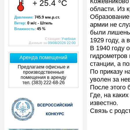
Кожевниково
+ 25.4 °C
области. Из 
Образование 
Давление:
745.9 мм.р.ст.
Ветер:
0 м/с - Штиль
армии не слу
Влажность:
45 %
были лишены 
Станция:
Учебная
1929 году, а 
Данные за
09/08/2026 22:00
В 1940 году 
гидрометров 
Аренда помещений
станции, а п
Предлагаем офисные и
По приказу н
производственные
помещения в аренду
уволен за не
тел. (383) 222-68-26
После этого 
Где, на каких
известно.
Связь с родс