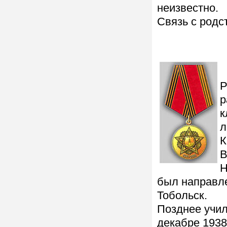
неизвестно.
Связь с родс
Р
р
к
л
К
В
Н
был направле
Тобольск.
Позднее учил
декабре 1938