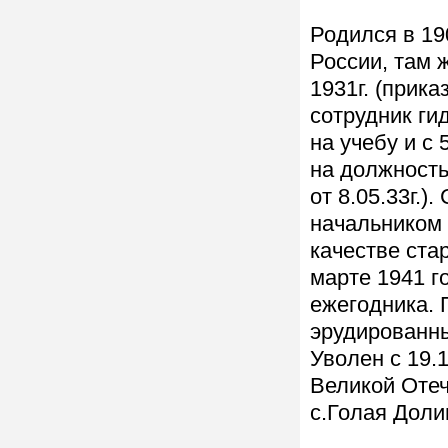
Родился в 19
России, там 
1931г. (прика
сотрудник гид
на учебу и с 
на должность
от 8.05.33г.).
начальником 
качестве ста
марте 1941 г
ежегодника. 
эрудированн
Уволен с 19.
Великой Отеч
с.Голая Доли