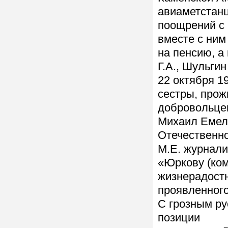
авиаметстанц
поощрений с 
вместе с ним
на пенсию, а
Г.А., Шульгин
22 октября 1
сестры, прож
добровольце
Михаил Емель
Отечественно
М.Е. журнали
«Юркову (ком
жизнерадостн
проявленног
С грозным ру
позиции