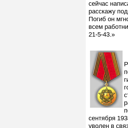
сейчас напис
расскажу под
Погиб он мгн
всем работни
21-5-43.»
Р
п
г
г
с
р
п
сентября 193
уволен в свя