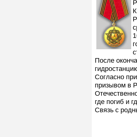
Р
К
Р
с
1
г
с
После оконча
гидростанцию
Согласно при
призывом в Р
Отечественно
где погиб и г
Связь с родн