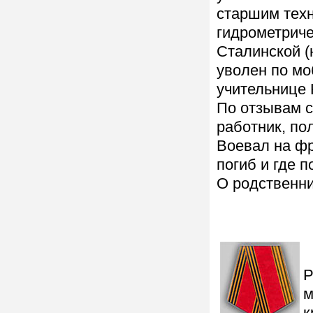
старшим техн
гидрометриче
Сталинской (
уволен по мо
учительнице 
По отзывам с
работник, по
Воевал на фр
погиб и где п
О родственни
Р
м