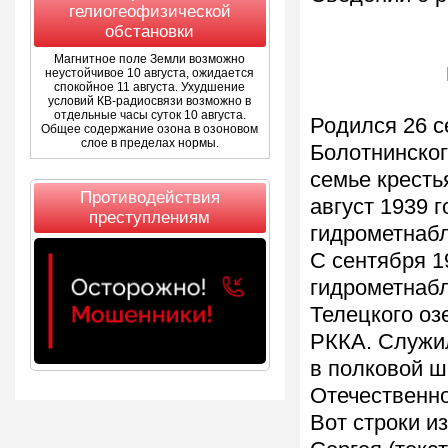
гелиогеофизической
обстановки
Магнитное поле Земли возможно
Б
неустойчивое 10 августа, ожидается
спокойное 11 августа. Ухудшение
условий КВ-радиосвязи возможно в
отдельные часы суток 10 августа.
Родился 26 с
Общее содержание озона в озоновом
слое в пределах нормы.
Болотнинског
семье кресть
Противодействия
август 1939 г
преступлениям
гидрометнаб
С сентября 19
гидрометнабл
Телецкого оз
РККА. Служил
в полковой ш
Отечественно
Вот строки и