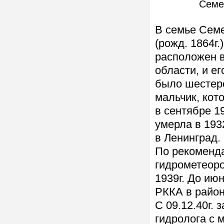
Семе
В семье Сем
(рожд. 1864г.
расположен 
области, и е
было шестеро
мальчик, кот
в сентябре 1
умерла в 193
в Ленинград.
По рекоменда
гидрометеорол
1939г. До ию
РККА в район
С 09.12.40г. 
гидролога с 