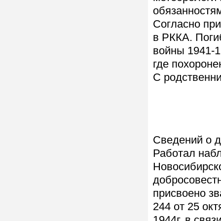
обязанностям
Согласно при
в РККА. Поги
войны 1941-19
где похороне
С родственни
Сведений о д
Работал наб
Новосибирско
добросовестн
присвоено зв
244 от 25 окт
1944г. в связ