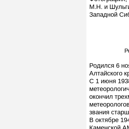
М.Н. и Шульг
Западной Си
Р
Родился 6 но
Алтайского к
С 1 июня 193
метеорологич
окончил трех
метеоролого
звания стар
В октябре 19
Каменской АМ