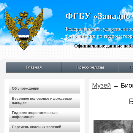
ФГБУ «Западно
Федеральное государственно
управление по гидрометео
Официальные данные набл
Главная
Пресс-релизы
П
Музей
→
Био
Об учреждении
Весеннее половодье и дождевые
паводки
Гидрометеорологическая
информация
Перечень опасных явлений