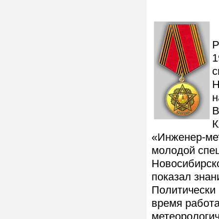
Р
1
с
Н
н
В
К
«Инженер-мет
молодой спец
Новосибирско
показал знан
Политически
время работ
метеорологич