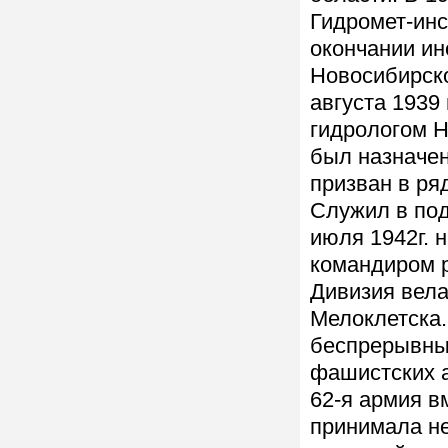
Гидромет-инс
окончании ин
Новосибирско
августа 1939
гидрологом Н
был назначен
призван в ря
Служил в под
июля 1942г. 
командиром р
Дивизия вела
Мелоклетска.
беспрерывны
фашистских а
62-я армия в
принимала не