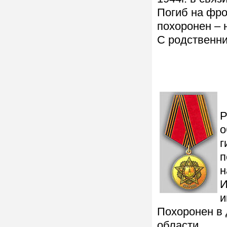
Погиб на фрон
похоронен – 
С родственни
Р
о
г
п
н
И
и
Похоронен в 
области.