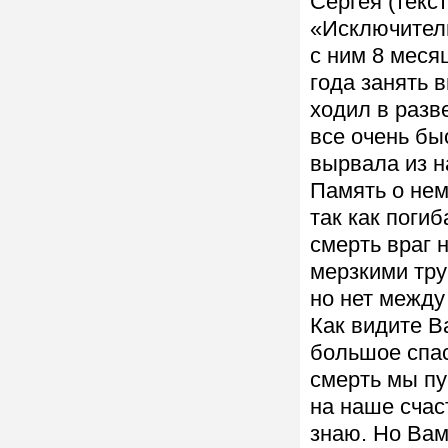
Сергея (текс
«Исключител
с ним 8 меся
года занять 
ходил в разв
все очень бы
вырвала из н
Память о нем
так как поги
смерть враг 
мерзкими тру
но нет межд
Как видите 
большое спас
смерть мы пу
на наше счас
знаю. Но Вам