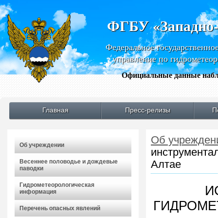
ФГБУ «Западно
Федеральное государственно
управление по гидрометео
Официальные данные набл
Главная
Пресс-релизы
П
Об учрежден
Об учреждении
инструмента
Весеннее половодье и дождевые
Алтае
паводки
Гидрометеорологическая
И
информация
ГИДРОМЕ
Перечень опасных явлений