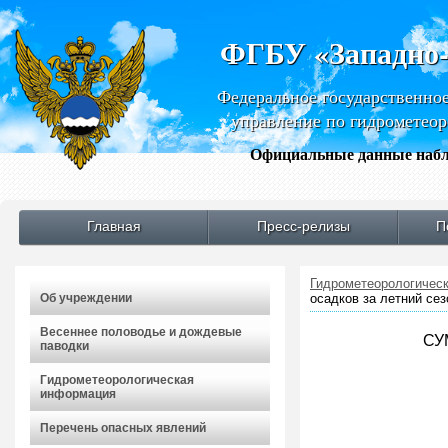
ФГБУ «Западно
Федеральное государственно
управление по гидрометео
Официальные данные набл
Главная
Пресс-релизы
П
Гидрометеорологичес
Об учреждении
осадков за летний сез
Весеннее половодье и дождевые
СУ
паводки
Гидрометеорологическая
информация
Перечень опасных явлений