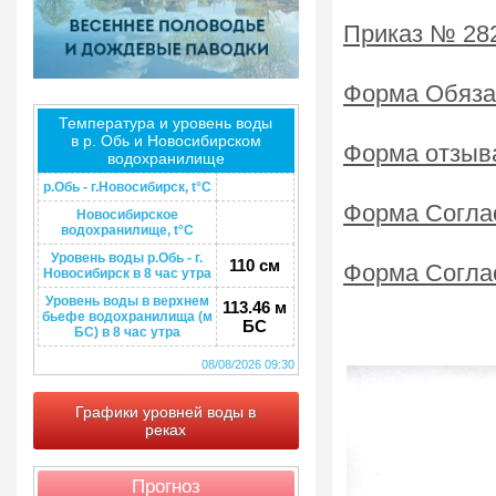
Приказ № 282
Форма Обяза
Температура и уровень воды
в р. Обь и Новосибирском
Форма отзыв
водохранилище
р.Обь - г.Новосибирск, t°C
Форма Соглас
Новосибирское
водохранилище, t°C
Уровень воды р.Обь - г.
110 см
Форма Согла
Новосибирск в 8 час утра
Уровень воды в верхнем
113.46 м
бьефе водохранилища (м
БС
БС) в 8 час утра
08/08/2026 09:30
Графики уровней воды в
реках
Прогноз