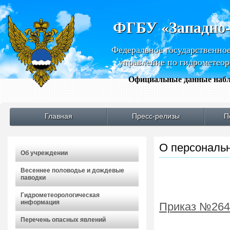
ФГБУ «Западно
Федеральное государственно
управление по гидрометео
Официальные данные набл
Главная
Пресс-релизы
П
О персональ
Об учреждении
Весеннее половодье и дождевые
паводки
Гидрометеорологическая
информация
Приказ №264 
Перечень опасных явлений