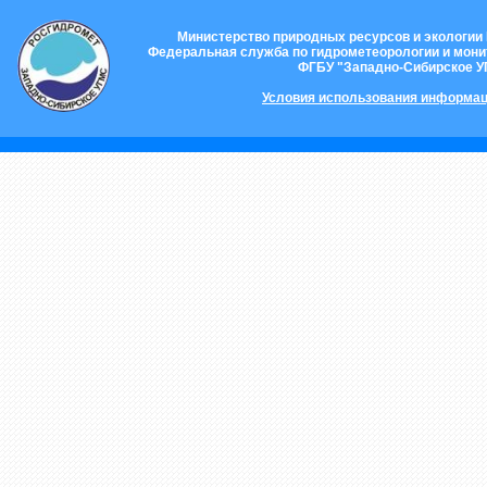
Министерство природных ресурсов и экологии
Федеральная служба по гидрометеорологии и мон
ФГБУ "Западно-Сибирское 
Условия использования информац