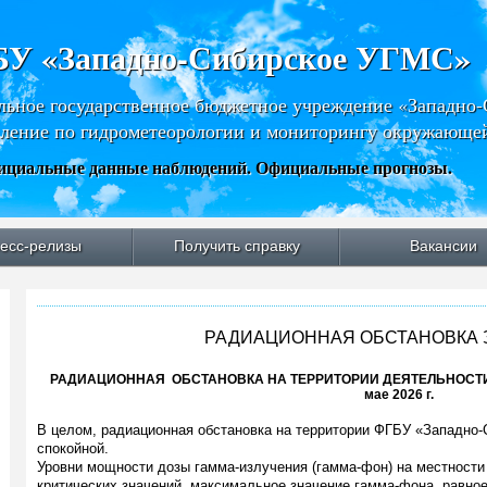
У «Западно-Сибирское УГМС»
льное государственное бюджетное учреждение «Западно
ление по гидрометеорологии и мониторингу окружающе
циальные данные наблюдений. Официальные прогнозы.
есс-релизы
Получить справку
Вакансии
РАДИАЦИОННАЯ ОБСТАНОВКА З
РАДИАЦИОННАЯ ОБСТАНОВКА НА ТЕРРИТОРИИ ДЕЯТЕЛЬНОСТИ
мае 2026 г.
В целом, радиационная обстановка на территории ФГБУ «Западно
спокойной.
Уровни мощности дозы гамма-излучения (гамма-фон) на местности
критических значений, максимальное значение гамма-фона, равное