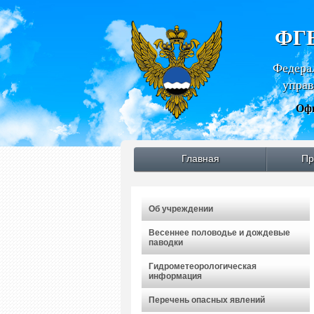
ФГБ
Федера
управ
Офи
Главная
Пр
Об учреждении
Весеннее половодье и дождевые
паводки
Гидрометеорологическая
информация
Перечень опасных явлений