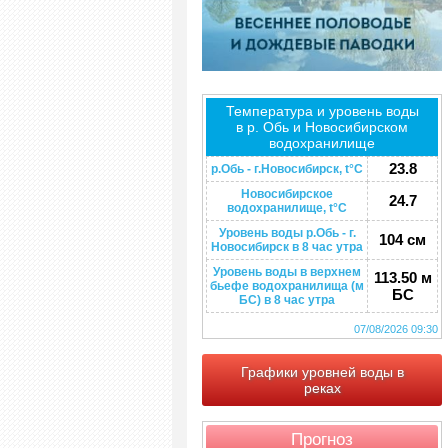
Температура и уровень воды
в р. Обь и Новосибирском
водохранилище
23.8
р.Обь - г.Новосибирск, t°C
Новосибирское
24.7
водохранилище, t°C
Уровень воды р.Обь - г.
104 см
Новосибирск в 8 час утра
Уровень воды в верхнем
113.50 м
бьефе водохранилища (м
БС
БС) в 8 час утра
07/08/2026 09:30
Графики уровней воды в
реках
Прогноз